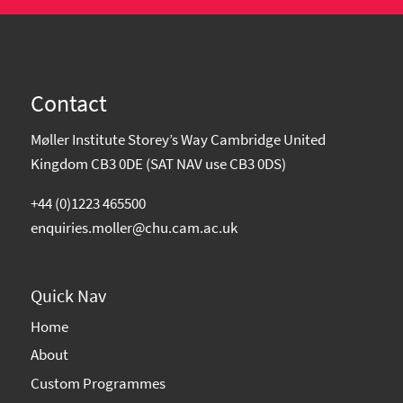
Contact
Møller Institute Storey’s Way Cambridge United
Kingdom CB3 0DE (SAT NAV use CB3 0DS)
+44 (0)1223 465500
enquiries.moller@chu.cam.ac.uk
Quick Nav
Home
About
Custom Programmes